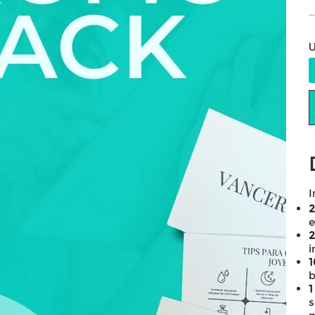
U
I
2
e
2
i
1
b
1
s