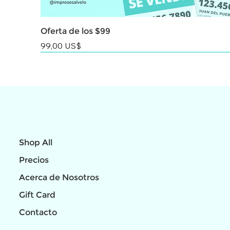
Oferta de los $99
Precio
99,00 US$
NEW
NEW
NEW
Shop All
Precios
Acerca de Nosotros
Gift Card
Contacto