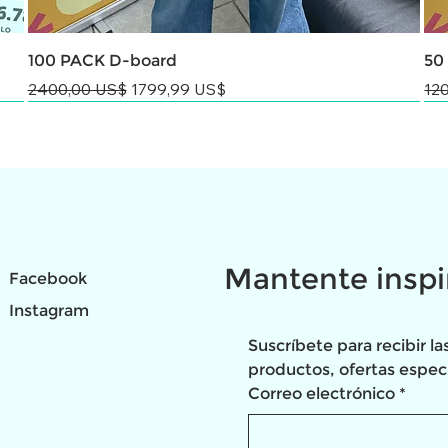
100 PACK D-board
50
Precio
Precio de oferta
Pre
2400,00 US$
1799,99 US$
12
NEW
NEW
Mantente inspi
Facebook
Instagram
Suscríbete para recibir la
productos, ofertas espec
Correo electrónico
*