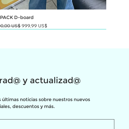
 PACK D-board
cio
Precio de oferta
00,00 US$
999,99 US$
NEW
NEW
rad@ y actualizad@
s últimas noticias sobre nuestros nuevos 
iales, descuentos y más.