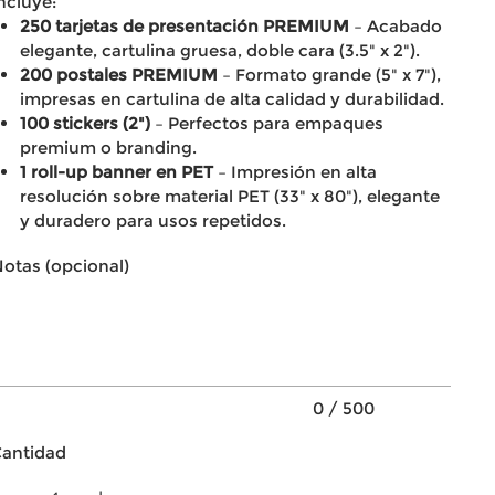
ncluye:
250 tarjetas de presentación PREMIUM
– Acabado
elegante, cartulina gruesa, doble cara (3.5" x 2").
200 postales PREMIUM
– Formato grande (5" x 7"),
impresas en cartulina de alta calidad y durabilidad.
100 stickers (2")
– Perfectos para empaques
premium o branding.
1 roll-up banner en PET
– Impresión en alta
resolución sobre material PET (33" x 80"), elegante
y duradero para usos repetidos.
otas (opcional)
asta
00
racteres.
0 / 500
antidad