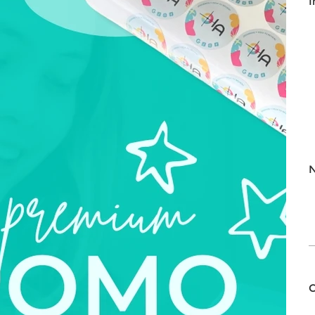
I
N
H
5
ca
C