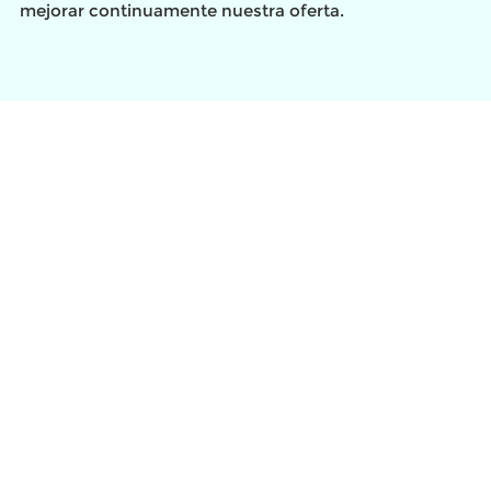
mejorar continuamente nuestra oferta.
Calidad
Nos esforzamos por ofrecer productos y servicios
del más alto nivel.