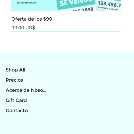
Oferta de los $99
Precio
99,00 US$
NEW
NEW
NEW
NEW
NEW
NEW
NEW
NEW
NEW
Shop All
Precios
Acerca de Nosotros
Gift Card
Contacto